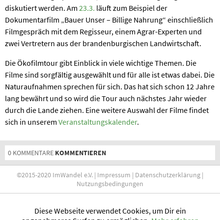
diskutiert werden. Am
23.3.
läuft zum Beispiel der
Dokumentarfilm „Bauer Unser – Billige Nahrung“ einschließlich
Filmgespräch mit dem Regisseur, einem Agrar-Experten und
zwei Vertretern aus der brandenburgischen Landwirtschaft.
Die Ökofilmtour gibt Einblick in viele wichtige Themen. Die
Filme sind sorgfältig ausgewählt und für alle ist etwas dabei. Die
Naturaufnahmen sprechen für sich. Das hat sich schon 12 Jahre
lang bewährt und so wird die Tour auch nächstes Jahr wieder
durch die Lande ziehen. Eine weitere Auswahl der Filme findet
sich in unserem
Veranstaltungskalender
.
0 KOMMENTARE
KOMMENTIEREN
©2015-2020 ImWandel e.V. |
Impressum
|
Datenschutzerklärung
|
Nutzungsbedingungen
Diese Webseite verwendet Cookies, um Dir ein