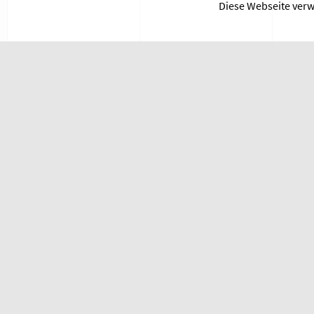
Diese Webseite ver
31
©2015-2020 ImWandel e.V. |
Impressum
|
Datenschutzerklärung
|
Nutzungsbedingungen