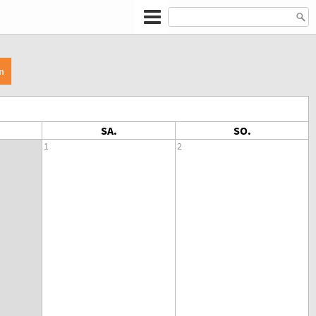
n
SA.
SO.
1
2