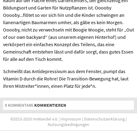
Raum auf der Fläche eines Gartencenters, der gleichzeitig ein
Bildungsort und Garten für Nutzpflanzen ist. Ooooby
Ooooby...flötet so vor sich hin und die Kinder schwingen an
lianenartigen Baumarmen umher, als gäbe es kein Morgen.
Ooooby, nicht zu verwechseln mit Boogie Woogie, steht für „Out
of our own backyard“ (aus unserem eigenen Hinterhof) und
verkörpert ein einfaches Konzept des Teilens, das eine
Gemeinschaft entstehen lässt und dafür sorgt, dass gutes Essen
für alle auf den Tisch kommt.
Schmeißt das Antidepressivum aus dem Fenster, pumpt das
Vitamin D durch die Rohre! Die Transition-Bewegung hat, laut
ihren Mistreiter*innen, einen Platz für jede*n.
0 KOMMENTARE
KOMMENTIEREN
©2015-2020 ImWandel e.V. |
Impressum
|
Datenschutzerklärung
|
Nutzungsbedingungen