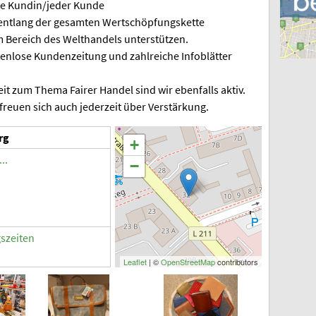
de Kundin/jeder Kunde
s entlang der gesamten Wertschöpfungskette
 Bereich des Welthandels unterstützen.
stenlose Kundenzeitung und zahlreiche Infoblätter
eit zum Thema Fairer Handel sind wir ebenfalls aktiv.
freuen sich auch jederzeit über Verstärkung.
rg
+
..
−
gszeiten
Leaflet
| ©
OpenStreetMap
contributors