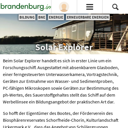
BILDUNG
BNE
ENERGIE
ERNEUERBARE ENERGIEN
Solar Explorer
Beim Solar Explorer handelt es sich in erster Linie um ein
Forschungsschiff. Ausgestattet mit absenkbarem Glasboden,
einer ferngesteuerten Unter­wasser­kamera, Vortrags­technik,
Geräten zur Entnahme von Wasser- und Sediment­proben,
PC‑fähigen Mikros­kopen sowie Geräten zur Bestimmung des
ph‑Wertes, des Sauer­stoff­gehaltes stellt das Schiff auf dem
Werbellinsee ein Bildungsangebot der praktischen Art dar.
So hofft der Eigentümer des Bootes, der Förder­verein des
Biosphären­reservates Schorf­heide-Chorin, Kultur­landschaft
Uckermark e.V. , dass das Angebot von Schülergruppen,