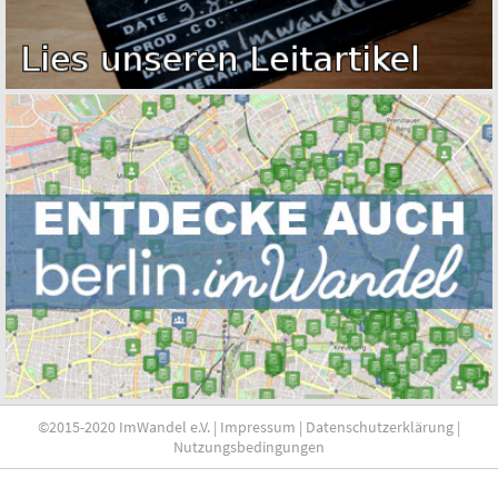
©2015-2020 ImWandel e.V. |
Impressum
|
Datenschutzerklärung
|
Nutzungsbedingungen