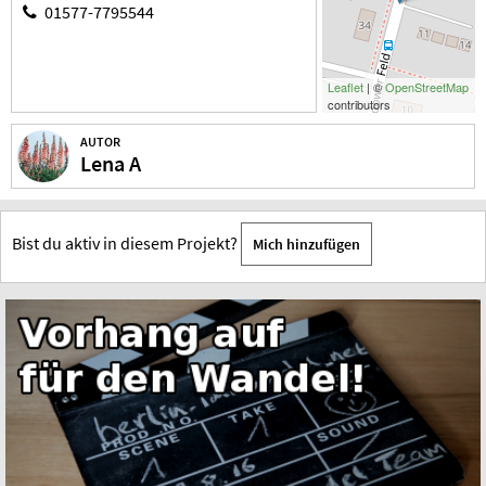
01577-7795544
Leaflet
| ©
OpenStreetMap
contributors
AUTOR
Lena A
Bist du aktiv in diesem Projekt?
Mich hinzufügen