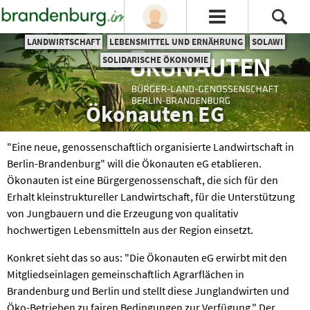
LANDWIRTSCHAFT
LEBENSMITTEL UND ERNÄHRUNG
SOLAWI
SOLIDARISCHE ÖKONOMIE
Ökonauten EG
"Eine neue, genossenschaftlich organisierte Landwirtschaft in
Berlin-Brandenburg" will die Ökonauten eG etablieren.
Ökonauten ist eine Bürgergenossenschaft, die sich für den
Erhalt kleinstruktureller Landwirtschaft, für die Unterstützung
von Jungbauern und die Erzeugung von qualitativ
hochwertigen Lebensmitteln aus der Region einsetzt.
Konkret sieht das so aus: "Die Ökonauten eG erwirbt mit den
Mitgliedseinlagen gemeinschaftlich Agrarflächen in
Brandenburg und Berlin und stellt diese Junglandwirten und
Öko-Betrieben zu fairen Bedingungen zur Verfügung." Der