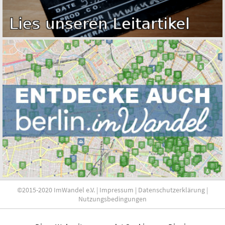
©2015-2020 ImWandel e.V. |
Impressum
|
Datenschutzerklärung
|
Nutzungsbedingungen