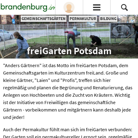
GEMEINSCHAFTSGÄRTEN
PERMAKULTUR
BILDUNG
freiGarten Potsdam
"Anders Gärtnern" ist das Motto im freiGarten Potsdam, dem
Gemeinschaftsgarten im Kulturzentrum freiLand. Große und
kleine Gärtner, "Laien" und "Profis", treffen sich hier
regelmäßig und planen die Begrünung und Renaturierung, das
Anlegen von Hochbeeten und die Zucht von Kräutern. Wichtig
ist der Initiative von Freiwilligen das gemeinschaftliche
Gärtnern - vorbeikommen und mitgärtnern kann deshalb jede
und jeder!
Auch der Permakultur fühlt man sich im freiGarten verbunden:
Der Garten soll ein permakultuereller Lernort sein, regelmäßig