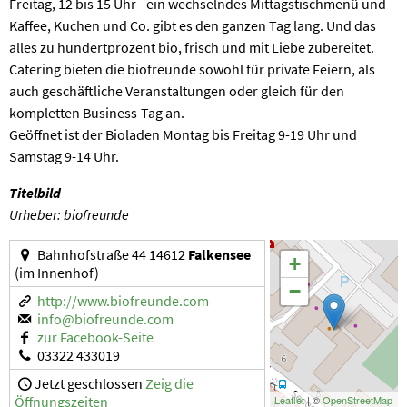
Freitag, 12 bis 15 Uhr - ein wechselndes Mittagstischmenü und
Kaffee, Kuchen und Co. gibt es den ganzen Tag lang. Und das
alles zu hundertprozent bio, frisch und mit Liebe zubereitet.
Catering bieten die biofreunde sowohl für private Feiern, als
auch geschäftliche Veranstaltungen oder gleich für den
kompletten Business-Tag an.
Geöffnet ist der Bioladen Montag bis Freitag 9-19 Uhr und
Samstag 9-14 Uhr.
Titelbild
Urheber: biofreunde
Bahnhofstraße 44 14612
Falkensee
+
(im Innenhof)
−
http://www.biofreunde.com
info@biofreunde.com
zur Facebook-Seite
03322 433019
Jetzt geschlossen
Zeig die
Öffnungszeiten
Leaflet
| ©
OpenStreetMap