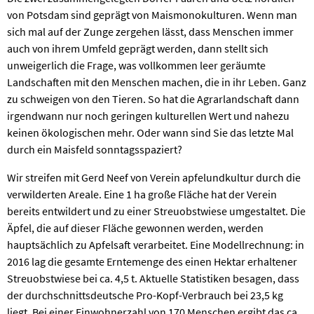
von Potsdam sind geprägt von Maismonokulturen. Wenn man
sich mal auf der Zunge zergehen lässt, dass Menschen immer
auch von ihrem Umfeld geprägt werden, dann stellt sich
unweigerlich die Frage, was vollkommen leer geräumte
Landschaften mit den Menschen machen, die in ihr Leben. Ganz
zu schweigen von den Tieren. So hat die Agrarlandschaft dann
irgendwann nur noch geringen kulturellen Wert und nahezu
keinen ökologischen mehr. Oder wann sind Sie das letzte Mal
durch ein Maisfeld sonntagsspaziert?
Wir streifen mit Gerd Neef von Verein apfelundkultur durch die
verwilderten Areale. Eine 1 ha große Fläche hat der Verein
bereits entwildert und zu einer Streuobstwiese umgestaltet. Die
Äpfel, die auf dieser Fläche gewonnen werden, werden
hauptsächlich zu Apfelsaft verarbeitet. Eine Modellrechnung: in
2016 lag die gesamte Erntemenge des einen Hektar erhaltener
Streuobstwiese bei ca. 4,5 t. Aktuelle Statistiken besagen, dass
der durchschnittsdeutsche Pro-Kopf-Verbrauch bei 23,5 kg
liegt. Bei einer Einwohnerzahl von 170 Menschen ergibt das ca.